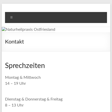
Zum
Inhalt
Naturheilpraxis
Bodo Görten Schneider
springen
Menü
Ostfriesland
Kontakt
Sprechzeiten
Montag & Mittwoch
14 – 19 Uhr
Dienstag & Donnerstag & Freitag
8 – 13 Uhr