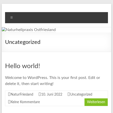
Zum
Inhalt
Naturheilpraxis
Bodo Görten Schneider
springen
Menü
Ostfriesland
Uncategorized
Hello world!
Welcome to WordPress. This is your first post. Edit or
delete it, then start writing!
NaturFriesland
10. Juni 2022
Uncategorized
Keine Kommentare
Weiterlesen